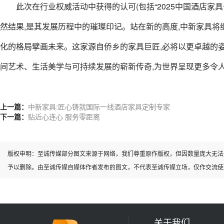
此次在行业权威活动中获得的认可(包括“2025中国酒店家
然结果,是其发展历程中的璀璨印记。站在新的高度,中新家具将继
化的格局擘画未来。这家源自侨乡的家具巨匠,必将以更卓越的姿
间艺术、生活美学与可持续发展的崭新传奇,为世界呈现更多令人
上一篇：
中新家具:匠心铸就国际一线酒店家具定制专家
下一篇：
贴近心连心 服务零距离
版权申明：至诚传媒部分图文来源于网络，我们尊重原作版权，但因数量庞大无法
予以删除。由至诚传媒自媒体作者发布的图文，不代表至诚传媒立场，仅作交流使
关于我们